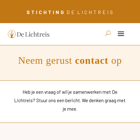
S T I C H T I N G
D E L I C H T R E I S
Neem gerust
contact
op
Heb je een vraag of wil je samenwerken met De
Lichtreis?
Stuur
ons
een
bericht.
We
denken
graag
met
je
mee.