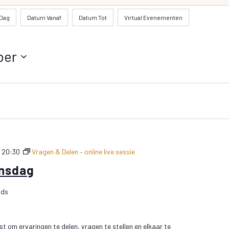
Dag
Datum Vanaf
Datum Tot
Virtual Evenementen
ber
-
20:30
Vragen & Delen – online live sessie
insdag
nds
t om ervaringen te delen, vragen te stellen en elkaar te