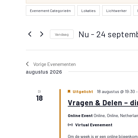
keyword
weergeven
Filters
Als
Evenement Categorieën
Lokaties
Lichtwerker
in.
navigatie
u
Zoek
één
voor
Nu
 - 
24 septem
van
Vandaag
Evenementen
de
Selecteer
met
invoergegevens
een
keyword.
wijzigt,
datum.
Vorige
Evenementen
wordt
augustus 2026
de
lijst
Uitgelicht
18 augustus @ 19:30
DI
met
18
Vragen & Delen – d
gebeurtenissen
vernieuwd
Online Event
Online, Online, Netherla
met
Virtual Evenement
de
Om de week is er een online bijeenkoms