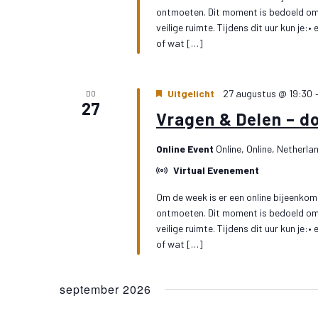
gefilterde
ontmoeten. Dit moment is bedoeld om j
resultaten.
veilige ruimte. Tijdens dit uur kun je:
of wat […]
Uitgelicht
27 augustus @ 19:30
DO
27
Vragen & Delen – d
Online Event
Online, Online, Netherla
Virtual Evenement
Om de week is er een online bijeenkoms
ontmoeten. Dit moment is bedoeld om j
veilige ruimte. Tijdens dit uur kun je:
of wat […]
september 2026