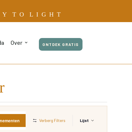
E Y T O L I G H T
da
Over
ONTDEK GRATIS
r
Evenement
weergaven
enementen
Verberg Filters
Lijst
navigatie