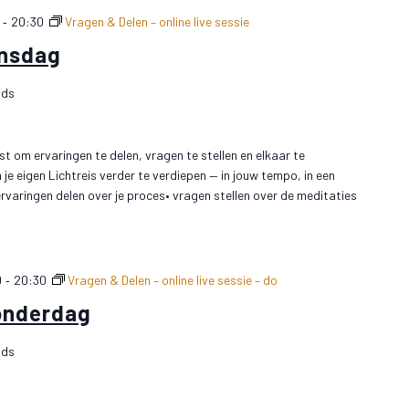
-
20:30
Vragen & Delen – online live sessie
insdag
nds
t om ervaringen te delen, vragen te stellen en elkaar te
e eigen Lichtreis verder te verdiepen — in jouw tempo, in een
• ervaringen delen over je proces• vragen stellen over de meditaties
-
0
20:30
Vragen & Delen – online live sessie – do
onderdag
nds