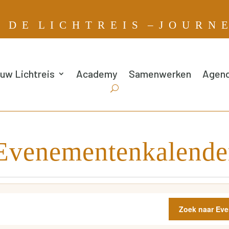
G
D E L I C H T R E I S – J O U R N 
uw Lichtreis
Academy
Samenwerken
Agen
Evenementenkalende
Zoek naar Ev