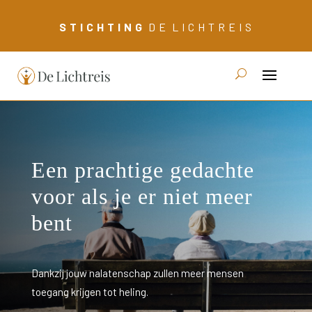
S T I C H T I N G
D E L I C H T R E I S
Een prachtige gedachte
voor als je er niet meer
bent
Dankzij jouw nalatenschap zullen meer mensen
toegang krijgen tot heling.