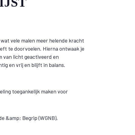
LIJST
d wat vele malen meer helende kracht
hoeft te doorvoelen. Hierna ontwaak je
m van licht geactiveerd en
g en vrij en blijft in balans.
heling toegankelijk maken voor
fde &amp; Begrip (WGNB),