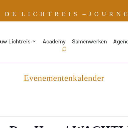
G
D E L I C H T R E I S – J O U R N 
uw Lichtreis
Academy
Samenwerken
Agen
Evenementenkalender