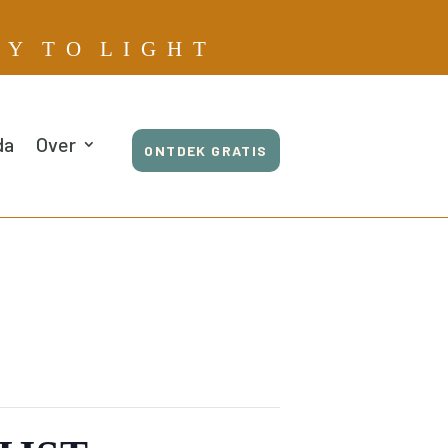
E Y T O L I G H T
da
Over
ONTDEK GRATIS