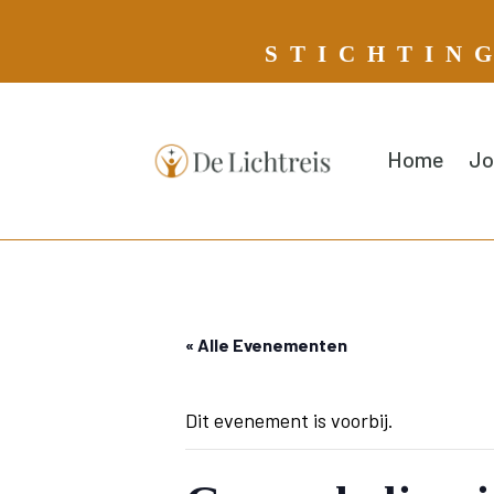
S T I C H T I N 
Home
Jo
« Alle Evenementen
Dit evenement is voorbij.