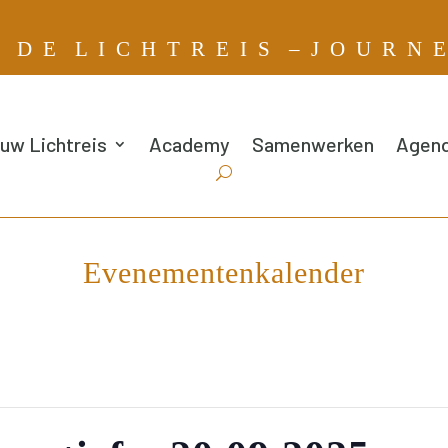
G
D E L I C H T R E I S – J O U R N 
uw Lichtreis
Academy
Samenwerken
Agen
Evenementenkalender