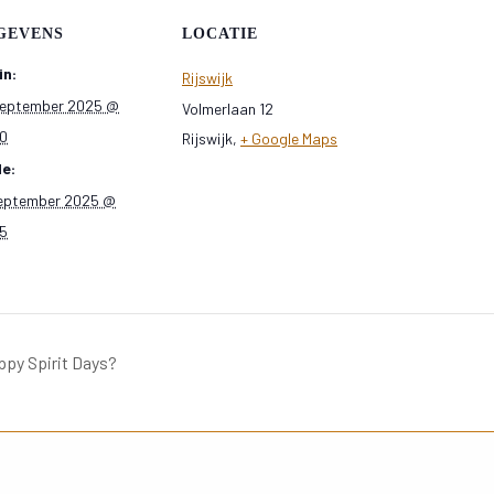
GEVENS
LOCATIE
in:
Rijswijk
september 2025 @
Volmerlaan 12
00
Rijswijk
,
+ Google Maps
de:
september 2025 @
45
appy Spirit Days?