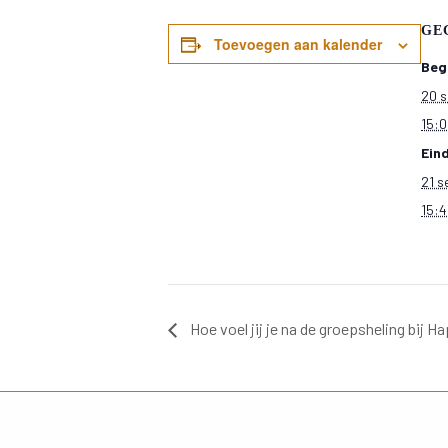
GE
Toevoegen aan kalender
Beg
20 
15:
Ein
21 
15:
Hoe voel jij je na de groepsheling bij H