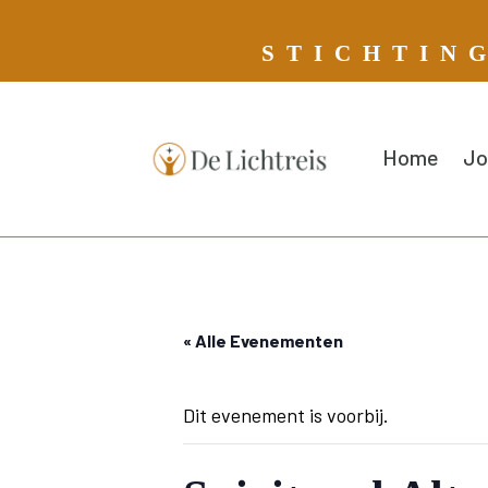
S T I C H T I N 
Home
Jo
« Alle Evenementen
Dit evenement is voorbij.