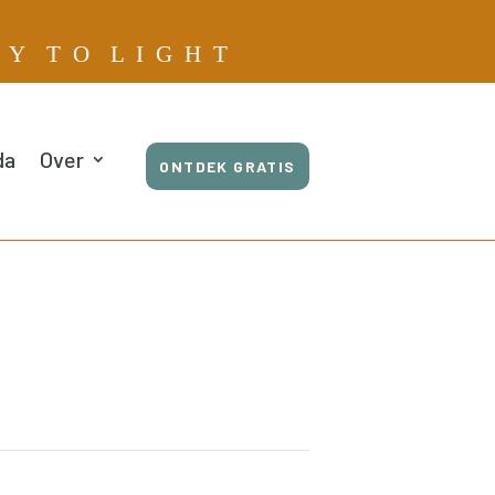
E Y T O L I G H T
da
Over
ONTDEK GRATIS