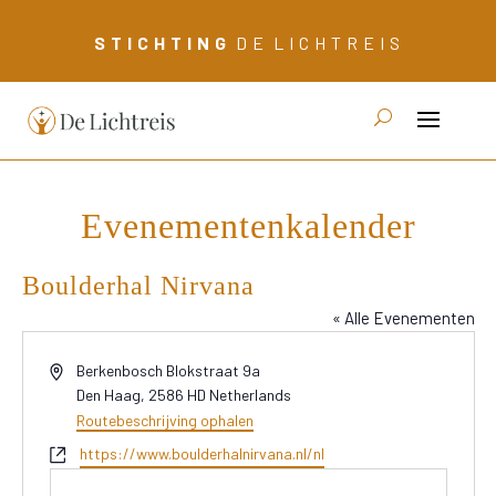
S T I C H T I N G
D E L I C H T R E I S
Evenementenkalender
Boulderhal Nirvana
« Alle Evenementen
Adres
Berkenbosch Blokstraat 9a
Den Haag
,
2586 HD
Netherlands
Routebeschrijving ophalen
Website
https://www.boulderhalnirvana.nl/nl