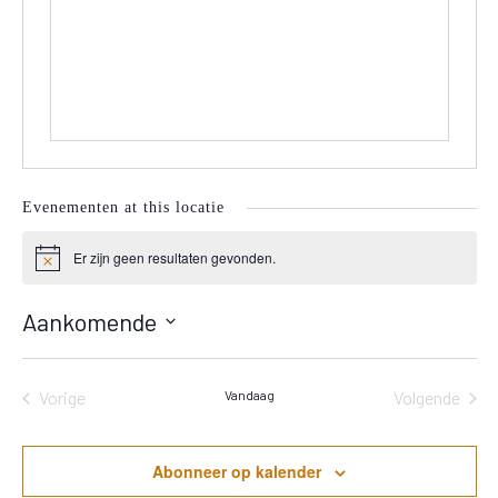
Evenementen at this locatie
Er zijn geen resultaten gevonden.
Bericht
Aankomende
Selecteer
een
Vorige
Vandaag
Volgende
datum.
Evenementen
Eveneme
Abonneer op kalender