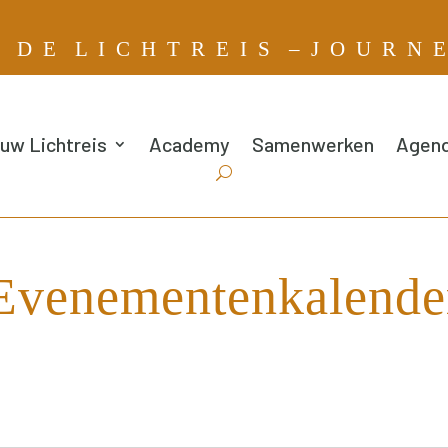
G
D E L I C H T R E I S – J O U R N 
uw Lichtreis
Academy
Samenwerken
Agen
Evenementenkalende