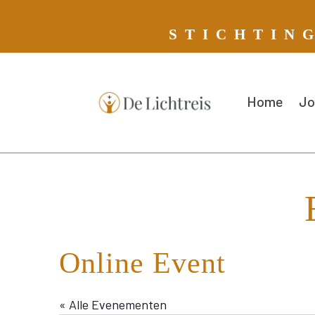
S T I C H T I N 
Home
Jo
Online Event
« Alle Evenementen