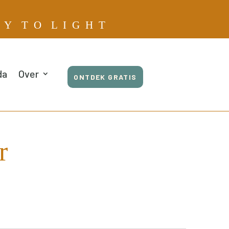
E Y T O L I G H T
da
Over
ONTDEK GRATIS
r