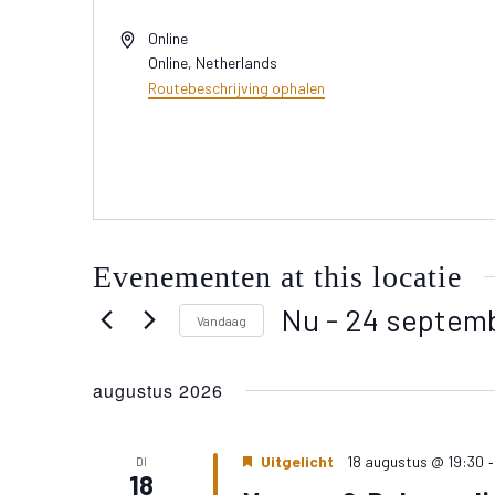
Adres
Online
Online
,
Netherlands
Routebeschrijving ophalen
Evenementen at this locatie
Nu
 - 
24 septem
Vandaag
Selecteer
een
augustus 2026
datum.
Uitgelicht
18 augustus @ 19:30
DI
18