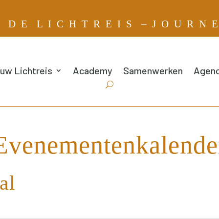
G
D E L I C H T R E I S – J O U R N 
uw Lichtreis
Academy
Samenwerken
Agen
Evenementenkalende
al