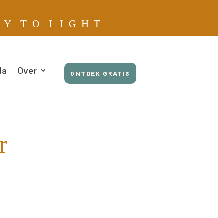
E Y T O L I G H T
da
Over
ONTDEK GRATIS
r