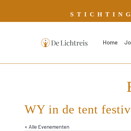
S T I C H T I N 
Home
Jo
WY in de tent festiv
« Alle Evenementen