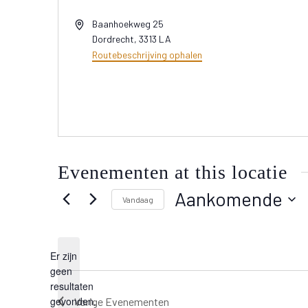
Adres
Baanhoekweg 25
Dordrecht
,
3313 LA
Routebeschrijving ophalen
Evenementen at this locatie
Aankomende
Vandaag
Selecteer
een
Er zijn
datum.
geen
Bericht
resultaten
gevonden.
Vorige
Evenementen