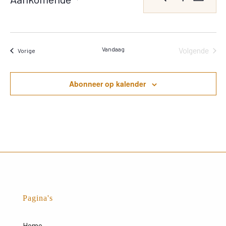
Lijst
weer
Zoeken
Toon
Selecteer
Filters
navig
en
een
weergeven
datum.
navigatie
Vandaag
Volgende
Evenementen
Vorige
Eveneme
Abonneer op kalender
Pagina's
Home