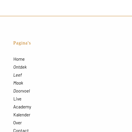
17:00
18:00
19:00
Pagina's
20:00
Home
Ontdek
21:00
Leef
Maak
22:00
Doorvoel
23:00
Live
:00
Academy
Kalender
Over
Contact